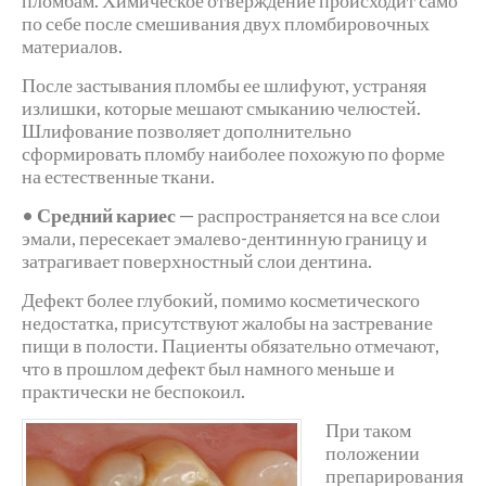
пломбам. Химическое отверждение происходит само
по себе после смешивания двух пломбировочных
материалов.
После застывания пломбы ее шлифуют, устраняя
излишки, которые мешают смыканию челюстей.
Шлифование позволяет дополнительно
сформировать пломбу наиболее похожую по форме
на естественные ткани.
•
Средний кариес
— распространяется на все слои
эмали, пересекает эмалево-дентинную границу и
затрагивает поверхностный слои дентина.
Дефект более глубокий, помимо косметического
недостатка, присутствуют жалобы на застревание
пищи в полости. Пациенты обязательно отмечают,
что в прошлом дефект был намного меньше и
практически не беспокоил.
При таком
положении
препарирования