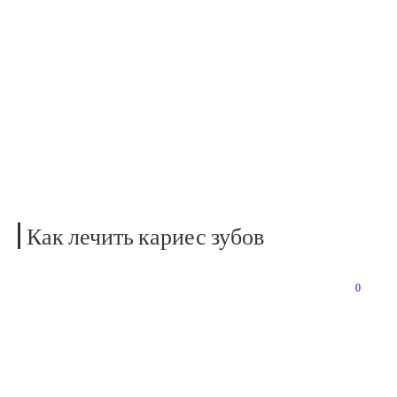
NAVIGATION
КАК ЛЕЧИТЬ КАРИЕС ЗУБОВ
Home
»
Болезни и лечение зубов
»
Как лечить кариес зубов
Как лечить кариес зубов
13.09.2014
0