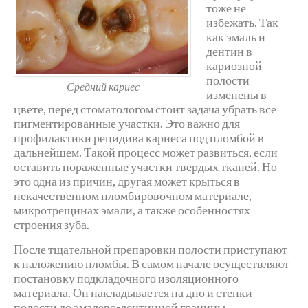
тоже не
избежать. Так
как эмаль и
дентин в
кариозной
полости
Средний кариес
изменены в
цвете, перед стоматологом стоит задача убрать все
пигментированные участки. Это важно для
профилактики рецидива кариеса под пломбой в
дальнейшем. Такой процесс может развиться, если
оставить пораженные участки твердых тканей. Но
это одна из причин, другая может крыться в
некачественном пломбировочном материале,
микротрещинах эмали, а также особенностях
строения зуба.
После тщательной препаровки полости приступают
к наложению пломбы. В самом начале осуществляют
постановку подкладочного изоляционного
материала. Он накладывается на дно и стенки
полости до эмалево-дентинной границы.