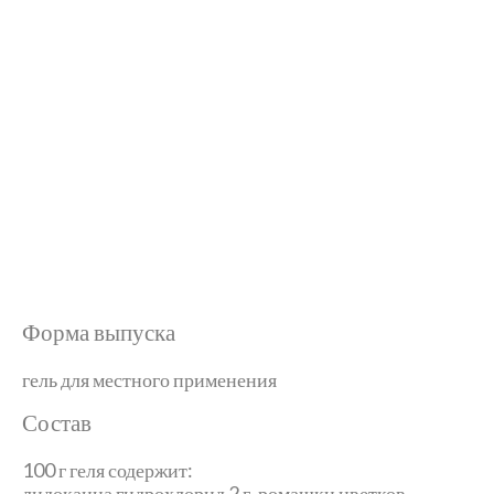
Форма выпуска
гель для местного применения
Состав
100 г геля содержит:
лидокаина гидрохлорид 2 г, ромашки цветков