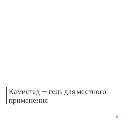
NAVIGATION
КАМИСТАД — ГЕЛЬ ДЛЯ
МЕСТНОГО ПРИМЕНЕНИЯ
Home
»
Лекарственные препараты
»
Камистад — гель для местного
применения
Камистад — гель для местного
применения
10.06.2014
0